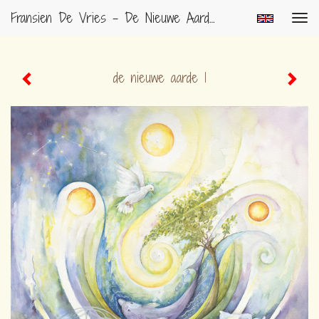
Fransien De Vries - De Nieuwe Aarde 1
Togg
navig
de nieuwe aarde 1