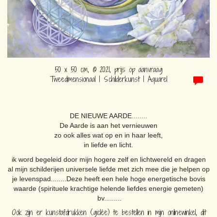
50 x 50 cm, © 2021, prijs op aanvraag
Tweedimensionaal | Schilderkunst | Aquarel
DE NIEUWE AARDE........
De Aarde is aan het vernieuwen
zo ook alles wat op en in haar leeft,
in liefde en licht.
ik word begeleid door mijn hogere zelf en lichtwereld en dragen
al mijn schilderijen universele liefde met zich mee die je helpen op
je levenspad........Deze heeft een hele hoge energetische bovis
waarde (spirituele krachtige helende liefdes energie gemeten)
bv.........
Ook zijn er kunstafdrukken (giclée) te bestellen in mijn onlinewinkel, dit